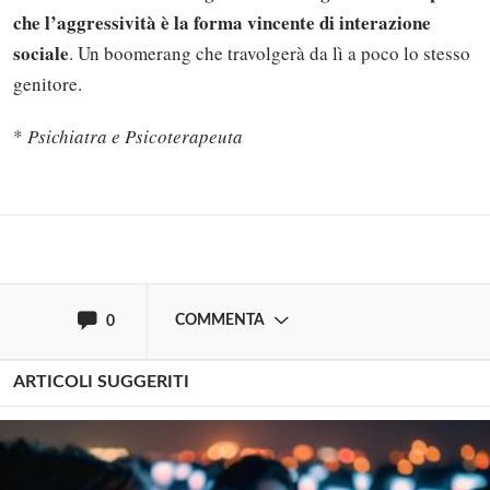
che l’aggressività è la forma vincente di interazione
sociale
. Un boomerang che travolgerà da lì a poco lo stesso
Solo gli utenti registrati possono
genitore.
commentare!
*
Psichiatra e Psicoterapeuta
Effettua il
o
Login
Registrati
oppure accedi via
COMMENTA
0
ARTICOLI SUGGERITI