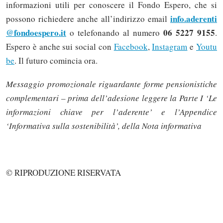
informazioni utili per conoscere il Fondo Espero, che si
info.aderenti
possono richiedere anche all’indirizzo email
@fondoespero.it
06 5227 9155
o telefonando al numero
.
Espero è anche sui social con
Facebook
,
Instagram
e
Youtu
be
. Il futuro comincia ora.
Messaggio promozionale riguardante forme pensionistiche
complementari – prima dell’adesione leggere la Parte I ‘Le
informazioni chiave per l’aderente’ e l’Appendice
‘Informativa sulla sostenibilità’, della Nota informativa
Solo gli utenti registrati possono
© RIPRODUZIONE RISERVATA
commentare!
Effettua il
o
Login
Registrati