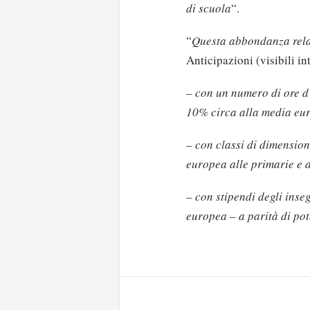
di scuola
“.
“
Questa abbondanza rela
Anticipazioni (visibili i
–
con un numero di ore d
10% circa alla media eu
–
con classi di dimension
europea alle primarie e 
–
con stipendi degli inse
Solo gli utenti regi
europea – a parità di pot
Effettua il
o
Login
oppure accedi via