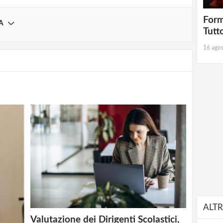
Form
A
Tutt
16 ago
ALTR
Valutazione dei Dirigenti Scolastici,