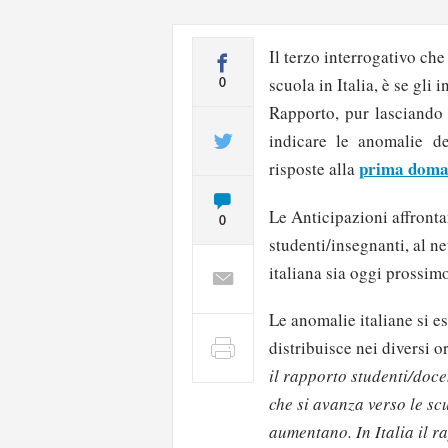
Il terzo interrogativo ch
scuola in Italia, è se gli 
0
Rapporto, pur lasciando 
indicare le anomalie del
prima dom
risposte alla
Le Anticipazioni affronta
0
studenti/insegnanti, al ne
italiana sia oggi prossimo
Le anomalie italiane si e
distribuisce nei diversi o
il rapporto studenti/doce
che si avanza verso le s
aumentano. In Italia il r