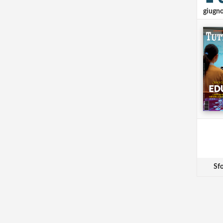
giugn
Sfo