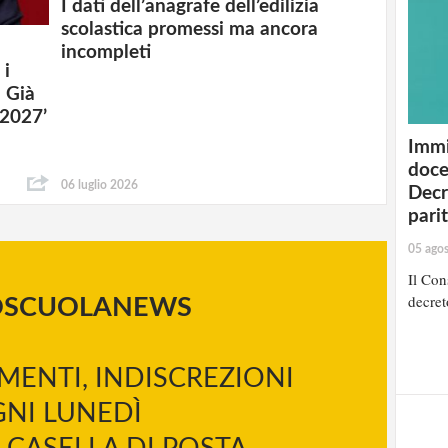
I dati dell’anagrafe dell’edilizia
scolastica promessi ma ancora
incompleti
 i
. Già
-2027’
Immi
doce
06 luglio 2026
Decr
pari
05 ago
Il Cons
decret
OSCUOLANEWS
MENTI, INDISCREZIONI
NI LUNEDÌ