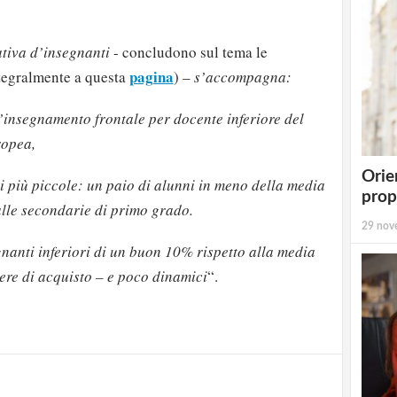
tiva d’insegnanti
- concludono sul tema le
pagina
ntegralmente a questa
) –
s’accompagna:
’insegnamento frontale per docente inferiore del
ropea,
Orie
i più piccole: un paio di alunni in meno della media
prop
alle secondarie di primo grado.
29 nov
gnanti inferiori di un buon 10% rispetto alla media
strati possono commentare!
ere di acquisto – e poco dinamici
“.
Registrati