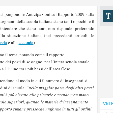
e si pongono le Anticipazioni sul Rapporto 2009 sulla
insegnanti della scuola italiana siano tanti o pochi, e il
intendere che siano tanti, non risponde, preferendo
la situazione italiana (nei precedenti articoli, le
anda
seconda
e alla
).
no il tema, notando come il rapporto
tto dei posti di sostegno, per l’intera scuola statale
 a 11: uno tra i più bassi dell’area Ocse.
stendono al modo in cui il numero di insegnanti si
rdini di scuola: “
nella maggior parte degli altri paesi
nti è più elevato alle primarie e scende man mano
cuole superiori, quando le materie d’insegnamento
VET
apporto rimane pressoché uniforme in tutti gli ordini