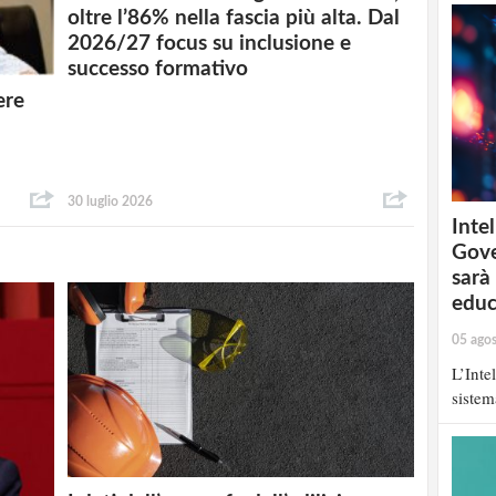
oltre l’86% nella fascia più alta. Dal
2026/27 focus su inclusione e
successo formativo
ere
30 luglio 2026
Intel
Gove
sarà
educ
05 ago
L’Inte
sistem