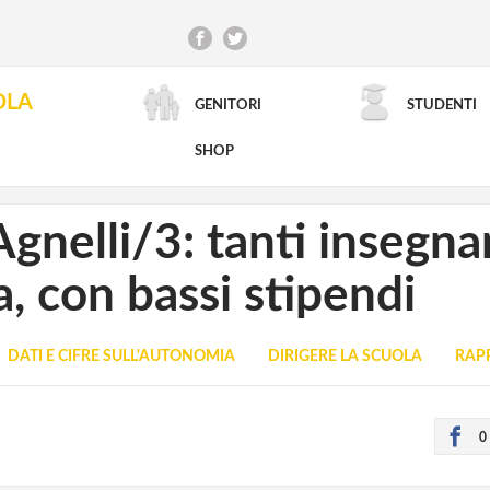
OLA
GENITORI
STUDENTI
RICERCA AVANZATA
SHOP
gnelli/3: tanti insegnan
a, con bassi stipendi
DATI E CIFRE SULL'AUTONOMIA
DIRIGERE LA SCUOLA
RAP
0