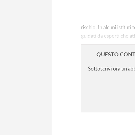
Filosofia negli istituti tecnici e
professionali/1: una questione
rischio. In alcuni istitut
guidati da esperti che att
QUESTO CONT
Sottoscrivi ora un a