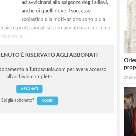
ad avvicinarsi alle esigenze degli allievi,
 aperta
anche di quelli dove il successo
scolastico e la motivazione sono più a
i tecnici e professionali si sono avviati brainstorming,
raverso la...
ENUTO È RISERVATO AGLI ABBONATI
Orie
prop
bbonamento a Tuttoscuola.com per avere accesso
all'archivio completo
29 nov
ABBONATI
Sei già abbonato?
ACCEDI