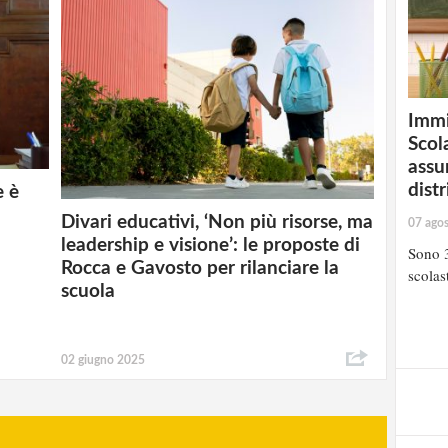
Immi
Scola
assu
distr
e è
Divari educativi, ‘Non più risorse, ma
07 ago
leadership e visione’: le proposte di
Sono 3
Rocca e Gavosto per rilanciare la
scolast
scuola
02 giugno 2025