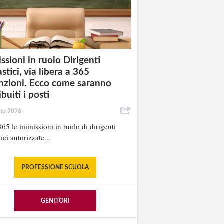
ssioni in ruolo Dirigenti
stici, via libera a 365
nzioni. Ecco come saranno
ibuiti i posti
sto 2026
65 le immissioni in ruolo di dirigenti
ici autorizzate...
PROFESSIONE SCUOLA
GENITORI