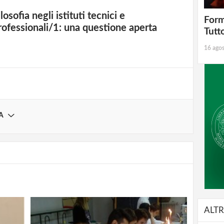
strati possono commentare!
ilosofia negli istituti tecnici e
Form
rofessionali/1: una questione aperta
Tutt
Registrati
16 ago
A
ALTR