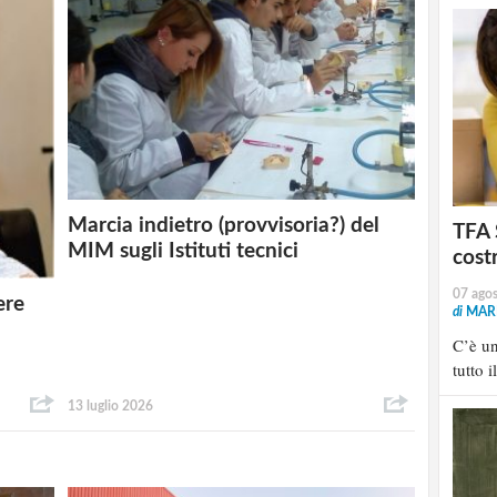
Marcia indietro (provvisoria?) del
TFA 
MIM sugli Istituti tecnici
cost
07 ago
ere
di
MARI
C’è u
tutto i
13 luglio 2026