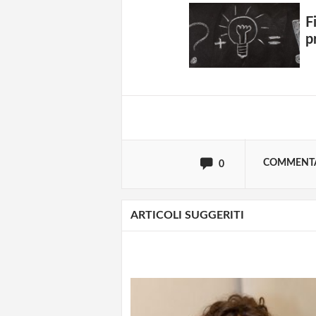
Solo gli utenti regi
F
p
Effettua il
o
Login
oppure accedi via
COMMENT
0
ARTICOLI SUGGERITI