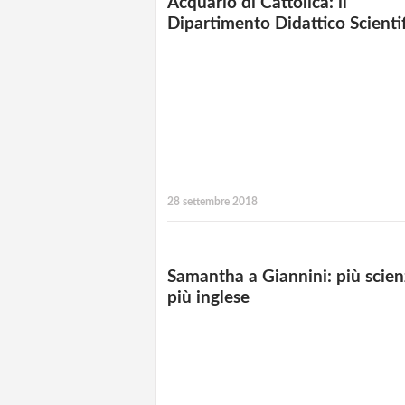
Acquario di Cattolica: il
Dipartimento Didattico Scienti
28 settembre 2018
Samantha a Giannini: più scien
più inglese