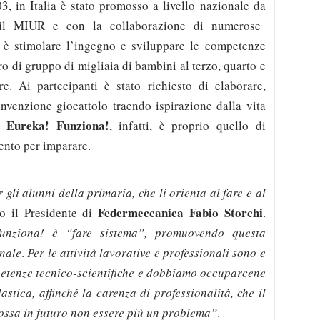
03, in Italia è stato promosso a livello nazionale da
l MIUR e con la collaborazione di numerose
vo è stimolare l’ingegno e sviluppare le competenze
voro di gruppo di migliaia di bambini al terzo, quarto e
e. Ai partecipanti è stato richiesto di elaborare,
invenzione giocattolo traendo ispirazione dalla vita
Eureka! Funziona!
ma
, infatti, è proprio quello di
ento per imparare.
 gli alunni della primaria, che li orienta al fare e al
Federmeccanica Fabio Storchi
o il Presidente di
.
!Funziona!
è “fare sistema”, promuovendo questa
onale
.
Per le attività lavorative e professionali
sono e
petenze tecnico-scientifiche e dobbiamo occuparcene
astica, affinché la carenza di professionalità, che il
ossa in futuro non essere più un problema”
.