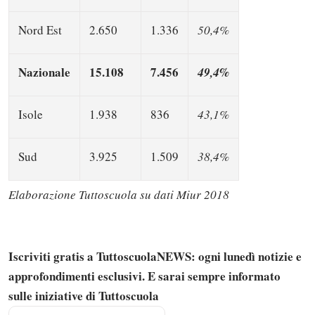
Nord Est
2.650
1.336
50,4%
Nazionale
15.108
7.456
49,4%
Isole
1.938
836
43,1%
Sud
3.925
1.509
38,4%
Elaborazione Tuttoscuola su dati Miur 2018
Iscriviti gratis a TuttoscuolaNEWS: ogni lunedì notizie e
approfondimenti esclusivi. E sarai sempre informato
Solo gli utenti registrati possono
sulle iniziative di Tuttoscuola
commentare!