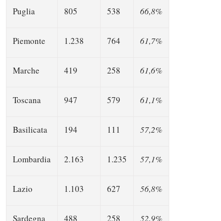
Puglia
805
538
66,8%
Piemonte
1.238
764
61,7%
Marche
419
258
61,6%
Toscana
947
579
61,1%
Basilicata
194
111
57,2%
Lombardia
2.163
1.235
57,1%
Lazio
1.103
627
56,8%
Sardegna
488
258
52,9%