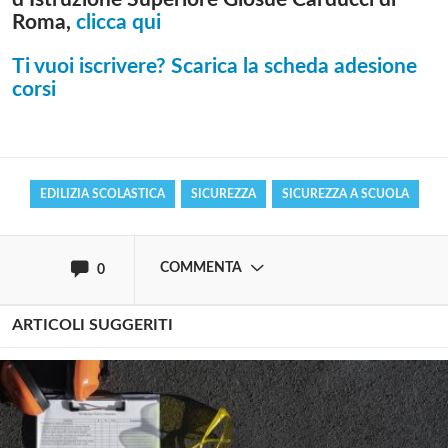
Roma,
clicca qui
Solo gli utenti registrati possono
Ti vuoi iscrivere? Scarica la scheda adesione
commentare!
corsi
Effettua il
o
Login
Registrati
EDILIZIA SCOLASTICA
SICUREZZA
SICUREZZA A SCUOLA
oppure accedi via
COMMENTA
0
ARTICOLI SUGGERITI