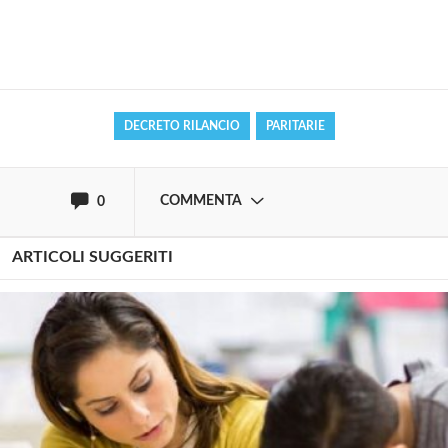
commentare!
Effettua il
o
Login
Registrati
DECRETO RILANCIO
PARITARIE
oppure accedi via
COMMENTA
0
ARTICOLI SUGGERITI