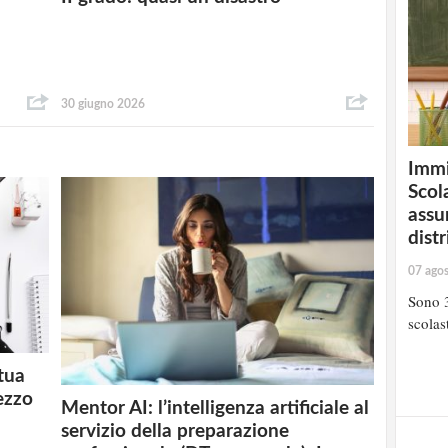
30 giugno 2026
Immi
Scola
assu
distr
07 ago
Sono 3
scolast
 tua
ezzo
Mentor AI: l’intelligenza artificiale al
servizio della preparazione