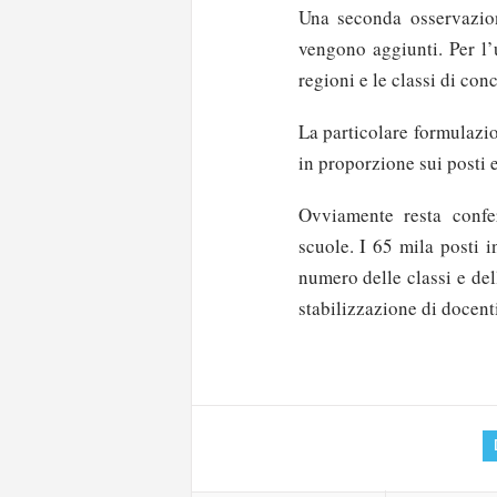
Una seconda osservazion
vengono aggiunti. Per l’
regioni e le classi di co
La particolare formulazio
in proporzione sui posti e
Ovviamente resta confer
scuole. I 65 mila posti 
numero delle classi e del
Solo gli utenti regi
stabilizzazione di docent
Effettua il
o
Login
oppure accedi via