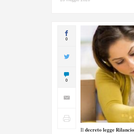
0
0
decreto legge Rilanci
Il