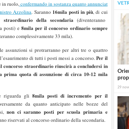
VET
 in ruolo,
confermando in sostanza quanto annunciat
16mila posti in più
nistro Azzolina
. Saranno
, di cui
 straordinario della secondaria
(diventeranno
8mila per il concorso ordinario sempre
 posti) e
teranno complessivamente 33 mila).
le assunzioni si protrarranno per altri tre o quattro
Per il
l’esaurimento di tutti i posti messi a concorso.
l concorso straordinario riuscirà a concludersi in
Orie
na prima quota di assunzione di circa 10-12 mila
prop
29 nov
8mila posti di incremento per il
 riguarda gli
iversamente da quanto anticipato nelle bozze del
non ci saranno posti per scuola primaria e
si,
ranno riservati al concorso ordinario della secondaria.