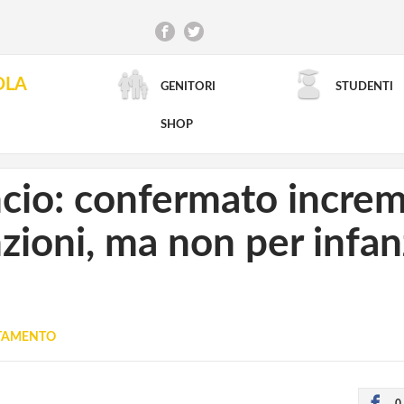
OLA
GENITORI
STUDENTI
RICERCA AVANZATA
SHOP
ncio: confermato incre
zioni, ma non per infan
UTAMENTO
0