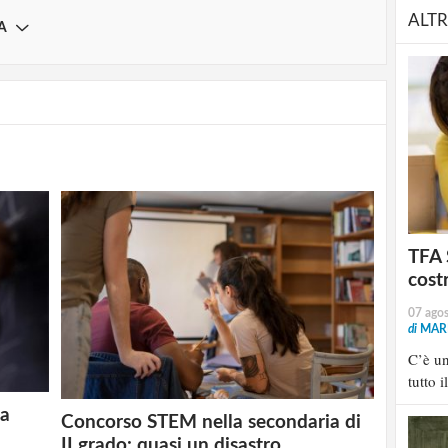
ALTR
A
TFA 
cost
07 ago
di
MARI
C’è u
tutto i
 a
Concorso STEM nella secondaria di
II grado: quasi un disastro