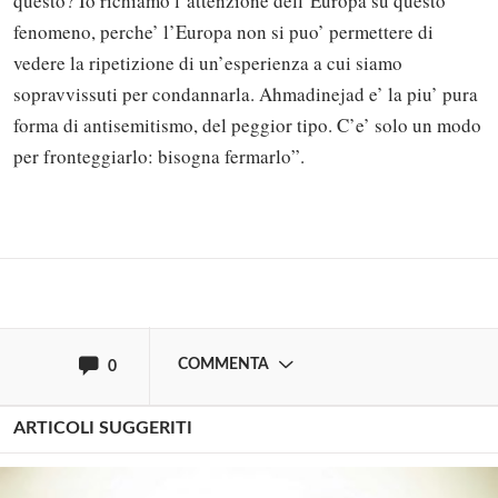
questo? Io richiamo l’attenzione dell’Europa su questo
fenomeno, perche’ l’Europa non si puo’ permettere di
vedere la ripetizione di un’esperienza a cui siamo
sopravvissuti per condannarla. Ahmadinejad e’ la piu’ pura
Solo gli utenti registrati possono
forma di antisemitismo, del peggior tipo. C’e’ solo un modo
commentare!
per fronteggiarlo: bisogna fermarlo”.
Effettua il
o
Login
Registrati
oppure accedi via
COMMENTA
0
ARTICOLI SUGGERITI