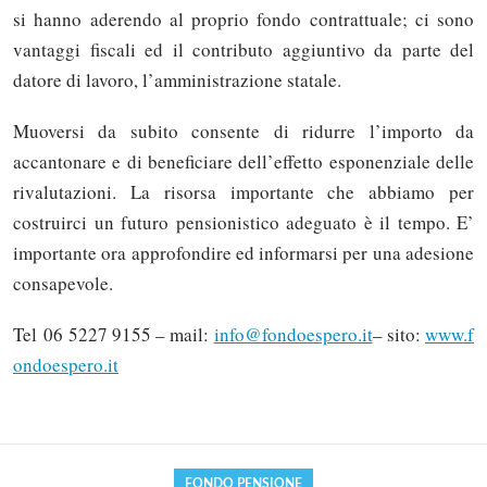
si hanno aderendo al proprio fondo contrattuale; ci sono
vantaggi fiscali ed il contributo aggiuntivo da parte del
datore di lavoro, l’amministrazione statale.
Muoversi da subito consente di ridurre l’importo da
accantonare e di beneficiare dell’effetto esponenziale delle
rivalutazioni. La risorsa importante che abbiamo per
costruirci un futuro pensionistico adeguato è il tempo. E’
importante ora approfondire ed informarsi per una adesione
consapevole.
Solo gli utenti registrati possono
Tel 06 5227 9155 – mail:
info@fondoespero.it
– sito:
www.f
commentare!
ondoespero.it
Effettua il
o
Login
Registrati
FONDO PENSIONE