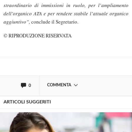
straordinario di immissioni in ruolo, per l’ampliamento
dell’organico ATA e per rendere stabile l’attuale organico
Solo gli utenti registrati possono
aggiuntivo”,
conclude il Segretario.
commentare!
© RIPRODUZIONE RISERVATA
Effettua il
o
Login
Registrati
oppure accedi via
COMMENTA
0
ARTICOLI SUGGERITI