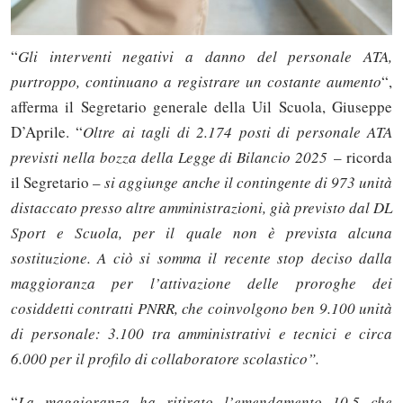
“
Gli interventi negativi a danno del personale ATA,
purtroppo, continuano a registrare un costante aumento
“,
afferma il Segretario generale della Uil Scuola, Giuseppe
D’Aprile. “
Oltre ai tagli di 2.174 posti di personale ATA
previsti nella bozza della Legge di Bilancio 2025
– ricorda
il Segretario –
si aggiunge anche il contingente di 973 unità
distaccato presso altre amministrazioni, già previsto dal DL
Sport e Scuola, per il quale non è prevista alcuna
sostituzione. A ciò si somma il recente stop deciso dalla
maggioranza per l’attivazione delle proroghe dei
cosiddetti contratti PNRR, che coinvolgono ben 9.100 unità
di personale: 3.100 tra amministrativi e tecnici e circa
6.000 per il profilo di collaboratore scolastico”.
“
La maggioranza ha ritirato l’emendamento 10.5 che