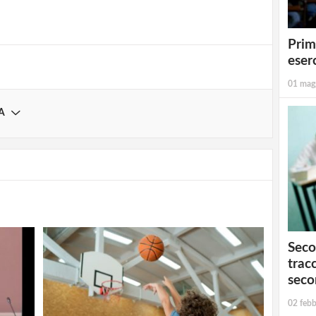
Registrati
Prim
eserc
01 mag
A
Seco
tracc
seco
02 febb