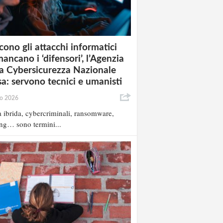
cono gli attacchi informatici
ancano i ‘difensori’, l’Agenzia
la Cybersicurezza Nazionale
sa: servono tecnici e umanisti
io 2026
 ibrida, cybercriminali, ransomware,
ng… sono termini...