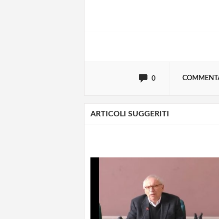
Effettua il
o
Login
oppure accedi via
COMMENT
0
ARTICOLI SUGGERITI