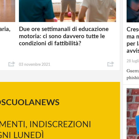
ria,
Due ore settimanali di educazione
Cres
motoria: ci sono davvero tutte le
ma m
condizioni di fattibilità?
per 
avvi
28 lugl
03 novembre 2021
Guerra
phishi
OSCUOLANEWS
MENTI, INDISCREZIONI
NI LUNEDÌ