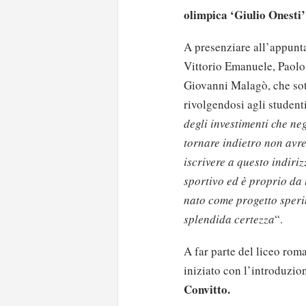
olimpica ‘Giulio Onesti
A presenziare all’appunta
Vittorio Emanuele, Paolo
Giovanni Malagò, che sot
rivolgendosi agli student
degli investimenti che ne
tornare indietro non avre
iscrivere a questo indiri
sportivo
ed è proprio da
nato come progetto sperim
splendida certezza
“.
A far parte del
liceo
roma
iniziato con l’introduzio
Solo gli utenti regi
Convitto.