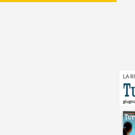
LA R
giugn