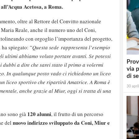
’ all’Acqua Acetosa, a Roma.
mento, oltre al Rettore del Convitto nazionale
 Maria Reale, anche il numero uno del Coni,
tolineando con orgoglio l’importanza del progetto,
i ha spiegato: “
Questa sede rappresenta l’esempio
gli ultimi abbiamo voluto portare avanti. Se potessi
Prov
i dubbi a dire che sarei stato il primo a volermi
via 
zzo. In qualunque posto vado ci richiedono un
liceo
di s
 un
liceo
sportivo
che ripartirà Amatrice. A Roma è
30 apri
entale, anche grazie al Miur, oggi si tratta di una
120 alunni
no sono già
, il frutto di un percorso
nuovo indirizzo sviluppato da Coni, Miur e
ne del
strati possono commentare!