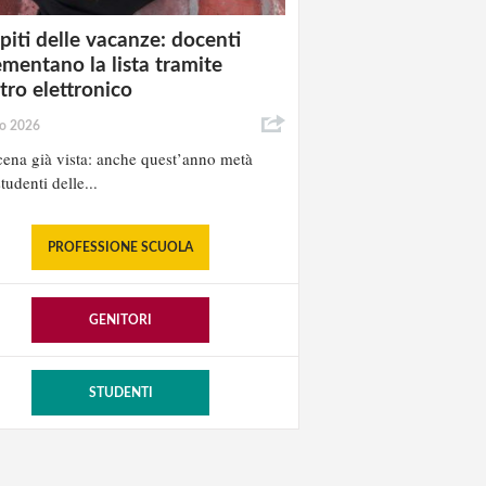
iti delle vacanze: docenti
ementano la lista tramite
stro elettronico
io 2026
ena già vista: anche quest’anno metà
tudenti delle...
PROFESSIONE SCUOLA
GENITORI
STUDENTI