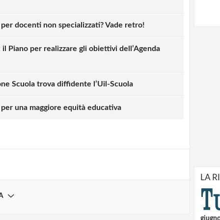
 per docenti non specializzati? Vade retro!
l Piano per realizzare gli obiettivi dell’Agenda
one Scuola trova diffidente l’Uil-Scuola
strati possono commentare!
' per una maggiore equità educativa
Registrati
LA R
A
giugn