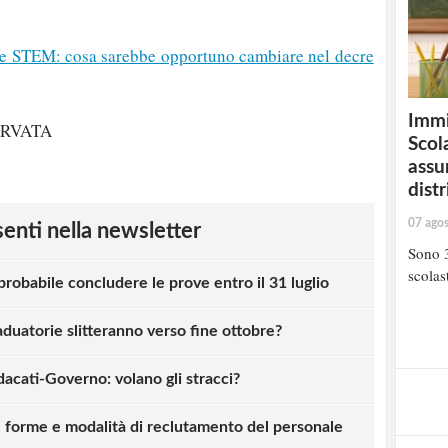
ne STEM: cosa sarebbe opportuno cambiare nel decre
Immi
ERVATA
Scola
assu
distr
07 ago
esenti nella newsletter
Sono 3
scolast
obabile concludere le prove entro il 31 luglio
uatorie slitteranno verso fine ottobre?
dacati-Governo: volano gli stracci?
ve forme e modalità di reclutamento del personale