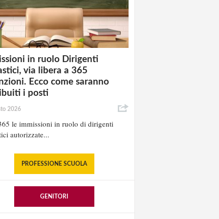
ssioni in ruolo Dirigenti
stici, via libera a 365
nzioni. Ecco come saranno
ibuiti i posti
sto 2026
65 le immissioni in ruolo di dirigenti
ici autorizzate...
PROFESSIONE SCUOLA
GENITORI