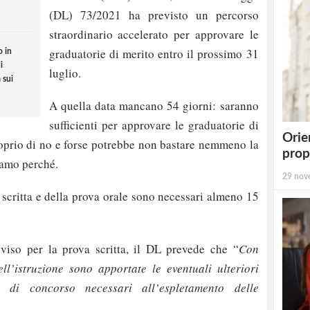
(DL) 73/2021 ha previsto un percorso
straordinario accelerato per approvare le
graduatorie di merito entro il prossimo 31
o in
i
luglio.
 sui
A quella data mancano 54 giorni: saranno
sufficienti per approvare le graduatorie di
Orie
prio di no e forse potrebbe non bastare nemmeno la
prop
iamo perché.
29 nov
a scritta e della prova orale sono necessari almeno 15
vviso per la prova scritta, il DL prevede che “
Con
ll’istruzione sono apportate le eventuali ulteriori
i di concorso necessari all’espletamento delle