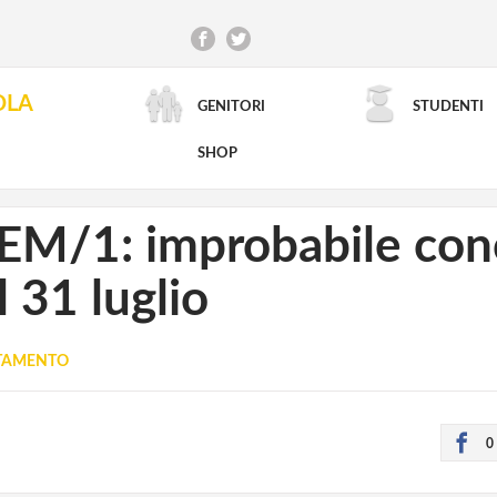
OLA
GENITORI
STUDENTI
RICERCA AVANZATA
SHOP
EM/1: improbabile conc
l 31 luglio
UTAMENTO
0