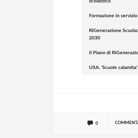
scolastico
Formazione in servizio
RiGenerazione Scuola: i
2030
Il Piano di RiGenerazi
Solo gli utenti regi
USA. 'Scuole calamita
Effettua il
o
Login
oppure accedi via
COMMENT
0