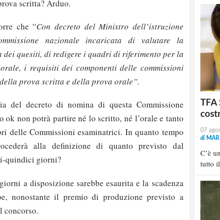
prova scritta? Arduo.
orre che “
Con decreto del Ministro dell’istruzione
ommissione nazionale incaricata di valutare la
dei quesiti, di redigere i quadri di riferimento per la
orale, i requisiti dei componenti delle commissioni
 della prova scritta e della prova orale”.
TFA 
ia del decreto di nomina di questa Commissione
cost
 ok non potrà partire né lo scritto, né l’orale e tanto
ri delle Commissioni esaminatrici. In quanto tempo
07 ago
di
MARI
cederà alla definizione di quanto previsto dal
C’è u
ci-quindici giorni?
tutto i
 giorni a disposizione sarebbe esaurita e la scadenza
e, nonostante il premio di produzione previsto a
l concorso.