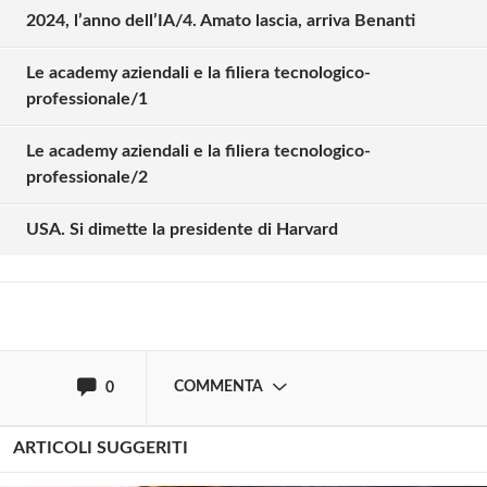
2024, l’anno dell’IA/4. Amato lascia, arriva Benanti
Le academy aziendali e la filiera tecnologico-
professionale/1
Solo gli utenti registrati possono
Le academy aziendali e la filiera tecnologico-
commentare!
professionale/2
USA. Si dimette la presidente di Harvard
Effettua il
o
Login
Registrati
oppure accedi via
COMMENTA
0
ARTICOLI SUGGERITI