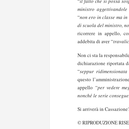
“
il fatto che si possa so
ministro aggettivandol
“
non ero in classe ma in 
di scuola del ministro, no
ricorrere in appello, c
addebita di aver “
travalic
Non ci sta la responsabil
dichiarazione riportata 
“
seppur ridimensionata 
questo l’amministrazione
appello “
per vedere megl
nonché le serie conseguen
Si arriverà in Cassazione
Solo gli utenti regi
© RIPRODUZIONE RIS