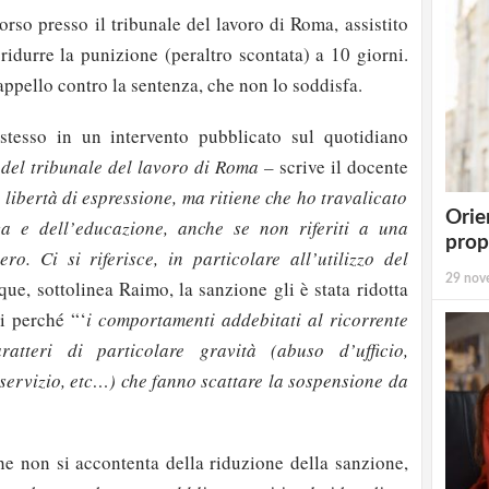
corso presso il tribunale del lavoro di Roma, assistito
o ridurre la punizione (peraltro scontata) a 10 giorni.
appello contro la sentenza, che non lo soddisfa.
stesso in un intervento pubblicato sul quotidiano
 del tribunale del lavoro di Roma –
scrive il docente
a libertà di espressione, ma ritiene che ho travalicato
Orie
zza e dell’educazione, anche se non riferiti a una
prop
. Ci si riferisce, in particolare all’utilizzo del
29 nov
ue, sottolinea Raimo, la sanzione gli è stata ridotta
ni perché “‘
i comportamenti addebitati al ricorrente
atteri di particolare gravità (abuso d’ufficio,
 servizio, etc…) che fanno scattare la sospensione da
e non si accontenta della riduzione della sanzione,