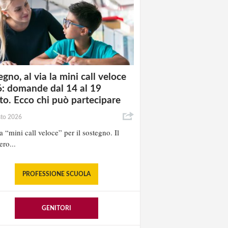
gno, al via la mini call veloce
: domande dal 14 al 19
to. Ecco chi può partecipare
sto 2026
la “mini call veloce” per il sostegno. Il
ero...
PROFESSIONE SCUOLA
GENITORI