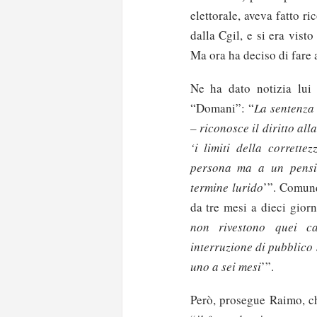
elettorale, aveva fatto ri
dalla Cgil, e si era vist
Ma ora ha deciso di fare 
Ne ha dato notizia lui 
“Domani”: “
La sentenza
– riconosce il diritto all
‘i limiti della corrette
persona ma a un pensiero
termine lurido
’”. Comunq
da tre mesi a dieci gior
non rivestono quei car
interruzione di pubblico
uno a sei mesi
’”.
Però, prosegue Raimo, ch