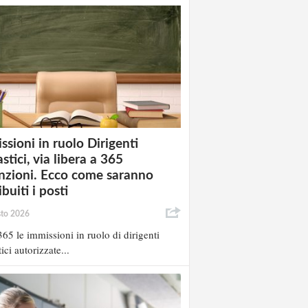
ssioni in ruolo Dirigenti
stici, via libera a 365
nzioni. Ecco come saranno
ibuiti i posti
sto 2026
65 le immissioni in ruolo di dirigenti
ici autorizzate...