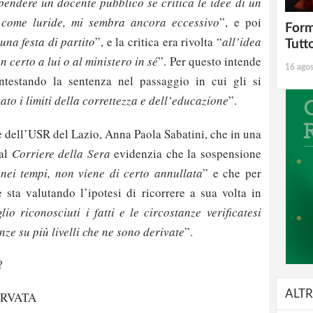
spendere un docente pubblico se critica le idee di un
e come luride, mi sembra ancora eccessivo
”, e poi
Form
una festa di partito
”, e la critica era rivolta “
all’idea
Tutt
n certo a lui o al ministero in sé
”. Per questo intende
16 ago
ontestando la sentenza nel passaggio in cui gli si
ato i limiti della correttezza e dell’educazione
”.
e dell’USR del Lazio, Anna Paola Sabatini, che in una
dal
Corriere della Sera
evidenzia che la sospensione
nei tempi, non viene di certo annullata
” e che per
 sta valutando l’ipotesi di ricorrere a sua volta in
io riconosciuti i fatti e le circostanze verificatesi
ze su più livelli che ne sono derivate
”.
?
strati possono commentare!
ALTR
ERVATA