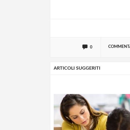
Effettua il
o
Login
oppure accedi via
COMMENT
0
ARTICOLI SUGGERITI