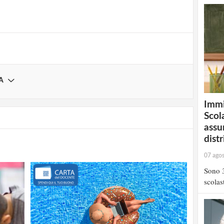
Registrati
A
Immi
Scola
assu
distr
07 ago
Sono 3
scolast