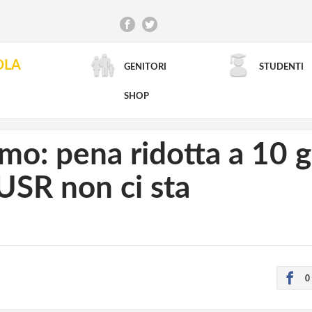
OLA
GENITORI
STUDENTI
RICERCA AVANZATA
SHOP
mo: pena ridotta a 10 gi
’USR non ci sta
0