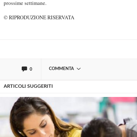
prossime settimane.
commentare!
© RIPRODUZIONE RISERVATA
Effettua il
o
Login
Registrati
oppure accedi via
COMMENTA
0
ARTICOLI SUGGERITI