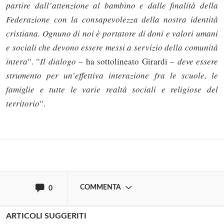
partire dall’attenzione al bambino e dalle finalità della
Federazione con la consapevolezza della nostra identità
cristiana. Ognuno di noi è portatore di doni e valori umani
e sociali che devono essere messi a servizio della comunità
intera
“. “
Il dialogo
– ha sottolineato Girardi –
deve essere
Solo gli utenti registrati possono
strumento per un’effettiva interazione fra le scuole, le
commentare!
famiglie e tutte le varie realtà sociali e religiose del
territorio
“.
Effettua il
o
Login
Registrati
oppure accedi via
COMMENTA
0
ARTICOLI SUGGERITI