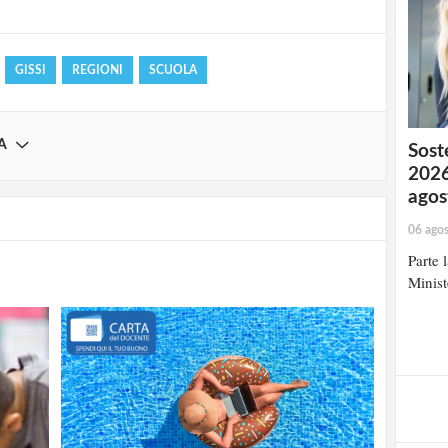
GISSI
REGIONI
SCUOLA
A
Soste
2026
agos
06 ago
Parte 
Minist