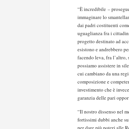
“È incredibile – proseg
immaginare lo smantellam
dai padri costituenti com
uguaglianza fra i cittadin
progetto destinato ad acc
esistono e andrebbero per
facendo leva, fra l’altro,
possiamo assistere in sil
cui cambiano da una regio
composizione e competenze
investimento che è invece 
garanzia delle pari oppor
“Il nostro dissenso nel m
fortissimi dubbi anche su
per dare più poteri alle R