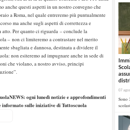
mo anche questi aspetti in un nostro convegno che
raio a Roma, nel quale entreremo più puntualmente
 corso ma anche sugli aspetti di correttezza e
n atto. Per quanto ci riguarda – conclude la
ola – non ci limiteremo a contrastare nel merito
te sbagliata e dannosa, destinata a dividere il
cuola: non esiteremo ad impugnare anche in sede di
Immi
oni che violano, a nostro avviso, principi
Scola
tuzione”.
assu
distr
07 ago
scuolaNEWS: ogni lunedì notizie e approfondimenti
Sono 3
 informato sulle iniziative di Tuttoscuola
scolast
strati possono commentare!
Registrati