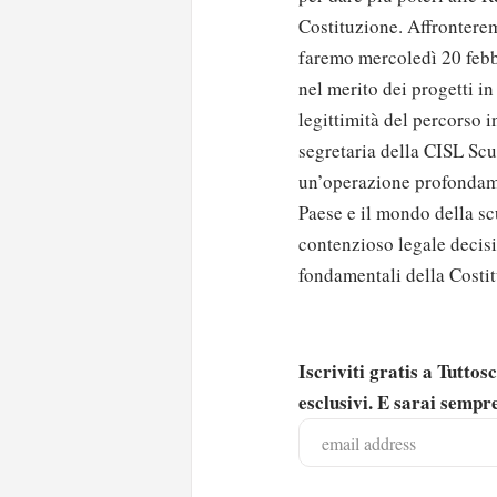
Costituzione. Affrontere
faremo mercoledì 20 febb
nel merito dei progetti in
legittimità del percorso i
segretaria della CISL Scu
un’operazione profondamen
Paese e il mondo della s
contenzioso legale decisi
fondamentali della Costi
Iscriviti gratis a Tutto
esclusivi. E sarai sempre
Solo gli utenti regi
Effettua il
o
Login