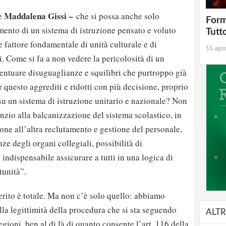
Maddalena Gissi –
ue
che si possa anche solo
Form
ento di un sistema di istruzione pensato e voluto
Tutt
e fattore fondamentale di unità culturale e di
16 ago
i. Come si fa a non vedere la pericolosità di un
entuare disuguaglianze e squilibri che purtroppo già
 questo aggrediti e ridotti con più decisione, proprio
 su un sistema di istruzione unitario e nazionale? Non
enzio alla balcanizzazione del sistema scolastico, in
ne all’altra reclutamento e gestione del personale,
 degli organi collegiali, possibilità di
indispensabile assicurare a tutti in una logica di
tunità”.
erito è totale. Ma non c’è solo quello: abbiamo
lla legittimità della procedura che si sta seguendo
ALTR
egioni, ben al di là di quanto consente l’art. 116 della