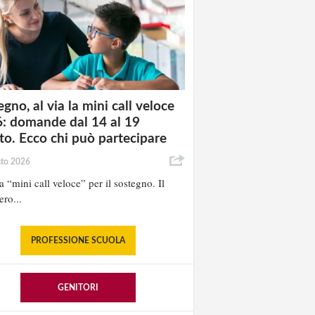
gno, al via la mini call veloce
: domande dal 14 al 19
to. Ecco chi può partecipare
sto 2026
la “mini call veloce” per il sostegno. Il
ero...
PROFESSIONE SCUOLA
GENITORI