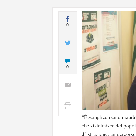
0
0
“È semplicemente inaudit
che si definisce del popo
d’istruzione, un percorso 