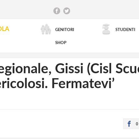
OLA
GENITORI
STUDENTI
RICERCA AVANZATA
SHOP
ionale, Gissi (Cisl Scuo
ericolosi. Fermatevi’
0