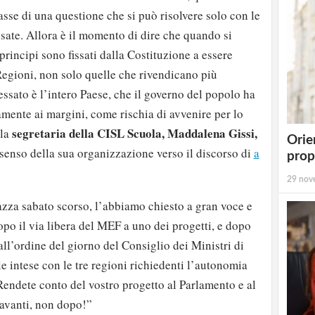
asse di una questione che si può risolvere solo con le
ssate. Allora è il momento di dire che quando si
 principi sono fissati dalla Costituzione a essere
 Regioni, non solo quelle che rivendicano più
essato è l’intero Paese, che il governo del popolo ha
mente ai margini, come rischia di avvenire per lo
segretaria della CISL Scuola, Maddalena Gissi,
 la
Orie
issenso della sua organizzazione verso il discorso di
a
prop
29 nov
zza sabato scorso, l’abbiamo chiesto a gran voce e
opo il via libera del MEF a uno dei progetti, e dopo
ll’ordine del giorno del Consiglio dei Ministri di
lle intese con le tre regioni richiedenti l’autonomia
 Rendete conto del vostro progetto al Parlamento e al
avanti, non dopo!”