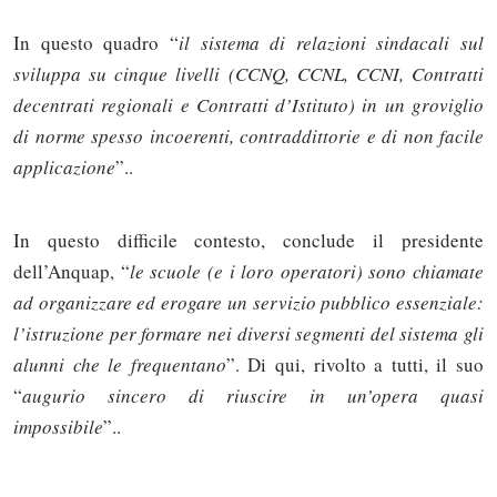
In questo quadro “
il sistema di relazioni sindacali sul
sviluppa su cinque livelli (CCNQ, CCNL, CCNI, Contratti
decentrati regionali e Contratti d’Istituto) in un groviglio
di norme spesso incoerenti, contraddittorie e di non facile
applicazione
”..
In questo difficile contesto, conclude il presidente
dell’Anquap, “
le scuole (e i loro operatori) sono chiamate
ad organizzare ed erogare un servizio pubblico essenziale:
l’istruzione per formare nei diversi segmenti del sistema gli
Solo gli utenti registrati possono
alunni che le frequentano
”. Di qui, rivolto a tutti, il suo
commentare!
“
augurio sincero di riuscire in un’opera quasi
impossibile
”..
Effettua il
o
Login
Registrati