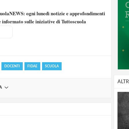
scuolaNEWS: ogni lunedì notizie e approfondimenti
 informato sulle iniziative di Tuttoscuola
strati possono commentare!
Registrati
DOCENTI
FIDAE
SCUOLA
ALTR
A