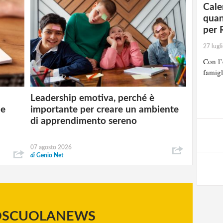
Cale
quan
per 
27 lugl
Con l’
famigl
Leadership emotiva, perché è
 e
importante per creare un ambiente
di apprendimento sereno
07 agosto 2026
di
Genio Net
OSCUOLANEWS