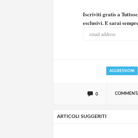
Iscriviti gratis a Tutto
esclusivi. E sarai sempre
Solo gli utenti regi
Effettua il
o
Login
AGGRESSIONI
oppure accedi via
COMMENT
0
ARTICOLI SUGGERITI