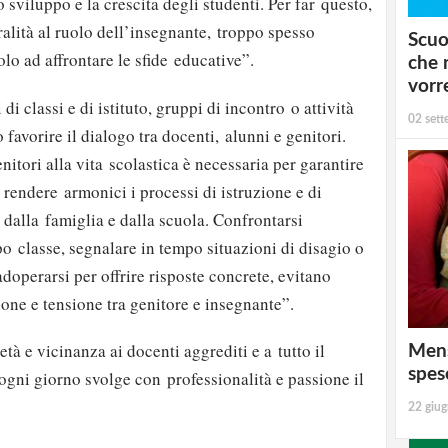
sviluppo e la crescita degli studenti. Per far questo,
ralità al ruolo dell’insegnante, troppo spesso
Scuo
olo ad affrontare le sfide educative”.
che 
vorr
di classi e di istituto, gruppi di incontro o attività
02 set
favorire il dialogo tra docenti, alunni e genitori.
itori alla vita scolastica è necessaria per garantire
rendere armonici i processi di istruzione e di
 dalla famiglia e dalla scuola. Confrontarsi
 classe, segnalare in tempo situazioni di disagio o
doperarsi per offrire risposte concrete, evitano
one e tensione tra genitore e insegnante”.
tà e vicinanza ai docenti aggrediti e a tutto il
Mens
spes
ogni giorno svolge con professionalità e passione il
22 giu