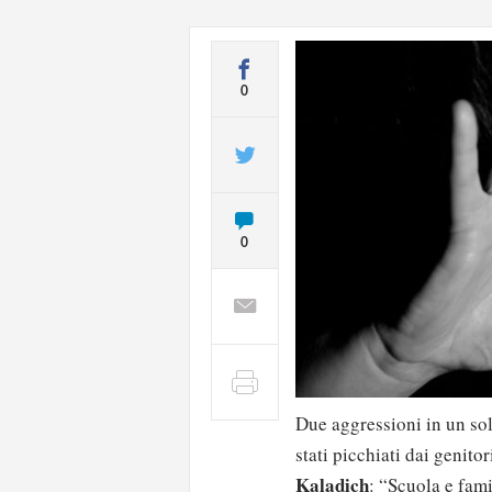
0
0
Due aggressioni in un so
stati picchiati dai genito
Kaladich
: “Scuola e fami