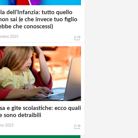
la dell’Infanzia: tutto quello
non sai (e che invece tuo figlio
ebbe che conoscessi)
tembre 2025
a e gite scolastiche: ecco quali
e sono detraibili
gno 2023