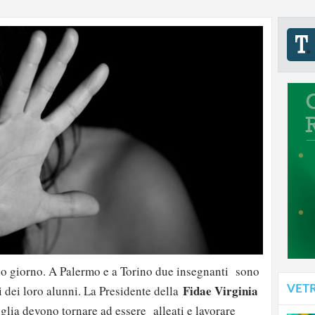
lo giorno. A Palermo e a Torino due insegnanti sono
Fidae
Virginia
VET
ri dei loro alunni. La Presidente della
glia devono tornare ad essere alleati e lavorare