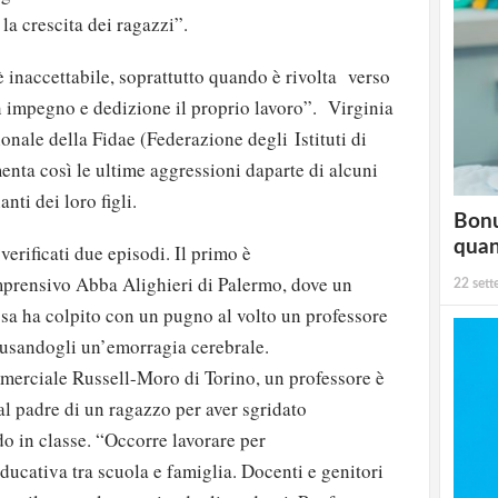
 la crescita dei ragazzi”.
 inaccettabile, soprattutto quando è rivolta verso
 impegno e dedizione il proprio lavoro”. Virginia
onale della Fidae (Federazione degli Istituti di
nta così le ultime aggressioni daparte di alcuni
anti dei loro figli.
Bonu
qua
verificati due episodi. Il primo è
mprensivo Abba Alighieri di Palermo, dove un
22 set
sa ha colpito con un pugno al volto un professore
ausandogli un’emorragia cerebrale.
merciale Russell-Moro di Torino, un professore è
al padre di un ragazzo per aver sgridato
do in classe. “Occorre lavorare per
ducativa tra scuola e famiglia. Docenti e genitori