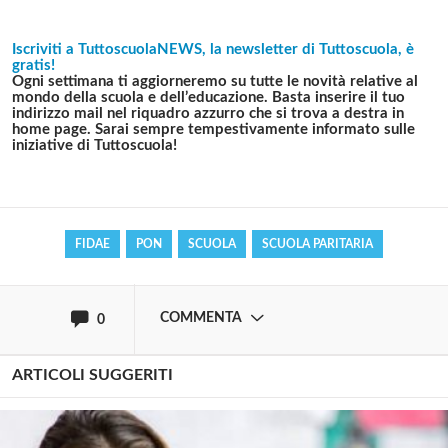
Iscriviti a TuttoscuolaNEWS, la newsletter di Tuttoscuola, è
gratis!
Ogni settimana ti aggiorneremo su tutte le novità relative al
Solo gli utenti registrati possono
mondo della scuola e dell’educazione. Basta inserire il tuo
indirizzo mail nel riquadro azzurro che si trova a destra in
commentare!
home page. Sarai sempre tempestivamente informato sulle
iniziative di Tuttoscuola!
Effettua il
o
Login
Registrati
FIDAE
PON
SCUOLA
SCUOLA PARITARIA
oppure accedi via
COMMENTA
0
ARTICOLI SUGGERITI