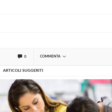
Solo gli utenti registrati possono
commentare!
Effettua il
o
Login
Registrati
oppure accedi via
COMMENTA
0
ARTICOLI SUGGERITI