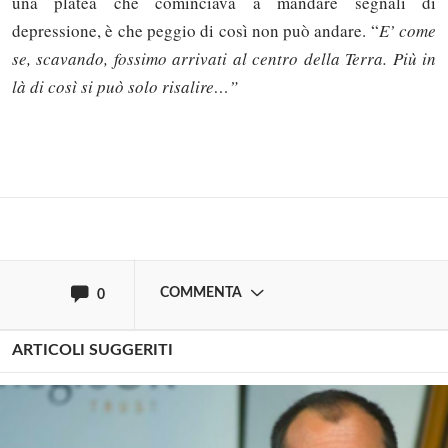
una platea che cominciava a mandare segnali di
depressione, è che peggio di così non può andare. “
E’ come
se, scavando, fossimo arrivati al centro della Terra. Più in
Solo gli utenti registrati possono
là di così si può solo risalire…”
commentare!
Effettua il
o
Login
Registrati
oppure accedi via
COMMENTA
0
ARTICOLI SUGGERITI