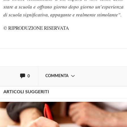
stare a scuola e offrano giorno dopo giorno un’esperienza
Solo gli utenti registrati possono
di scuola significativa, appagante e realmente stimolante”.
commentare!
© RIPRODUZIONE RISERVATA
Effettua il
o
Login
Registrati
oppure accedi via
COMMENTA
0
ARTICOLI SUGGERITI