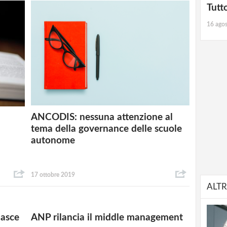
Tutt
16 ago
ANCODIS: nessuna attenzione al
tema della governance delle scuole
autonome
17 ottobre 2019
ALTR
nasce
ANP rilancia il middle management