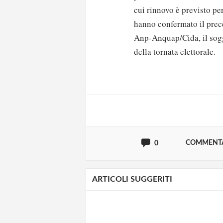
cui rinnovo è previsto pe
hanno confermato il prec
Anp-Anquap/Cida, il sogge
Solo gli utenti regi
della tornata elettorale.
Effettua il
o
Login
oppure accedi via
COMMENT
0
ARTICOLI SUGGERITI