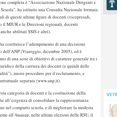
one completa è “Associazione Nazionale Dirigenti e
a Scuola”, ha istituito una Consulta Nazionale formata
li di queste ultime figure di docenti (vicepresidi,
so il MIUR e le Direzioni regionali, docenti
nche abilitati SSIS e altri).
lta costituisce l’adempimento di una decisione
o dell’ANP (Viareggio, dicembre 2005), ed è
to di una serie di obiettivi di carattere generale tra i
uridico della carriera dei docenti (e quindi delle
alità”), nuove procedure per il reclutamento, e
ontrattuale separata (www.anp.it).
sta categoria di docenti e la costituzione della
VET
e all’esigenza di consolidare la rappresentanza
ne nel comparto scuola, e di migliorare la modesta
ieme all’Anquap, nelle ultime elezioni delle RSU, il