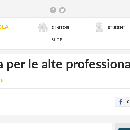
OLA
GENITORI
STUDENTI
RICERCA AVANZATA
SHOP
per le alte professiona
TE
0