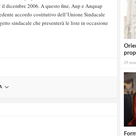
r il dicembre 2006. A questo fine, Anp e Anquap
edente accordo costitutivo dell’Unione Sindacale
tto sindacale che presenterà le liste in occasione
strati possono commentare!
Registrati
Orie
prop
29 nov
A
Form