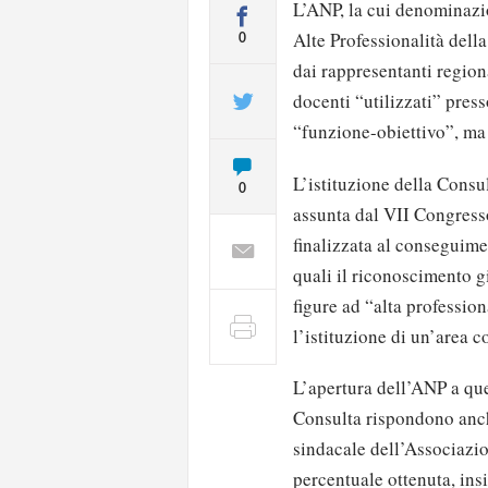
L’ANP, la cui denominazi
Alte Professionalità dell
0
dai rappresentanti regiona
docenti “utilizzati” pres
“funzione-obiettivo”, ma a
L’istituzione della Consu
0
assunta dal VII Congress
finalizzata al conseguimen
quali il riconoscimento gi
figure ad “alta profession
l’istituzione di un’area c
L’apertura dell’ANP a que
Consulta rispondono anch
sindacale dell’Associazio
percentuale ottenuta, ins