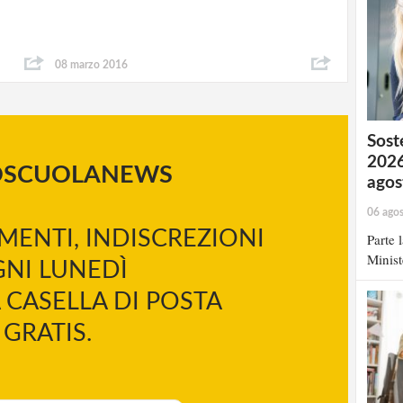
08 marzo 2016
Soste
2026
OSCUOLANEWS
agos
06 ago
MENTI, INDISCREZIONI
Parte 
Minist
NI LUNEDÌ
 CASELLA DI POSTA
GRATIS.