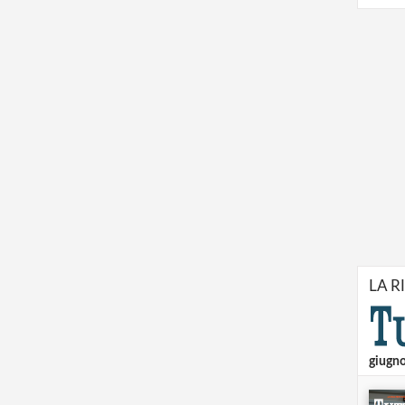
LA R
giugn