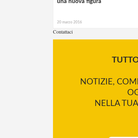
una nuova figura
20 marzo 2016
Contattaci
TUTT
NOTIZIE, COM
OG
NELLA TUA