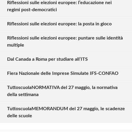
Riflessioni sulle elezioni europee: l’educazione nei
regimi post-democratici
Riflessioni sulle elezioni europee: la posta in gioco
Riflessioni sulle elezioni europee: puntare sulle identità
multiple
Dal Canada a Roma per studiare all’ITS
Fiera Nazionale delle Imprese Simulate IFS-CONFAO
TuttoscuolaNORMATIVA del 27 maggio, la normativa
Solo gli utenti registrati possono
della settimana
commentare!
TuttoscuolaMEMORANDUM del 27 maggio, le scadenze
delle scuole
Effettua il
o
Login
Registrati