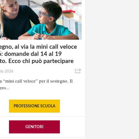
gno, al via la mini call veloce
: domande dal 14 al 19
to. Ecco chi può partecipare
sto 2026
la “mini call veloce” per il sostegno. Il
ero...
PROFESSIONE SCUOLA
GENITORI