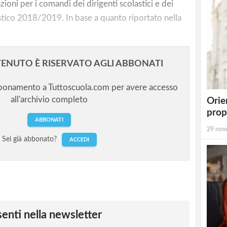
zioni per i comandi dei dirigenti scolastici e dei
stico 2018/2019. In base a quanto riportato nella
ENUTO È RISERVATO AGLI ABBONATI
bbonamento a Tuttoscuola.com per avere accesso
all'archivio completo
Orie
prop
ABBONATI
29 nov
Sei già abbonato?
ACCEDI
esenti nella newsletter