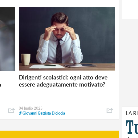
Dirigenti scolastici: ogni atto deve
a
essere adeguatamente motivato?
o
04 luglio 2025
LA R
di
Giovanni Battista Diciocia