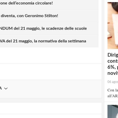
ione dell’economia circolare!
i diventa, con Geronimo Stilton!
UM del 21 maggio, le scadenze delle scuole
strati possono commentare!
 del 21 maggio, la normativa della settimana
Registrati
Dirig
cont
6%, 
novit
06 ago
A
Con la
all’AR