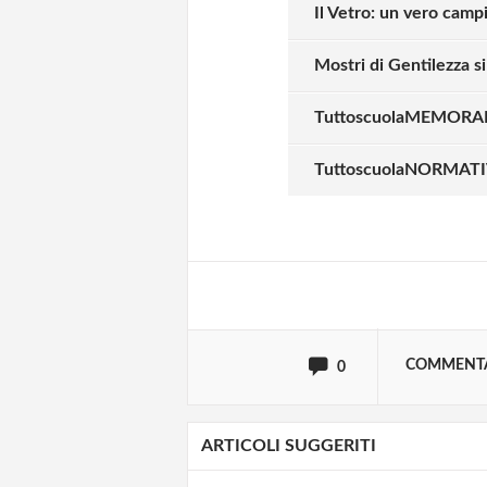
Il Vetro: un vero camp
Mostri di Gentilezza s
TuttoscuolaMEMORAND
Solo gli utenti regi
TuttoscuolaNORMATIVA
Effettua il
o
Login
oppure accedi via
COMMENT
0
ARTICOLI SUGGERITI