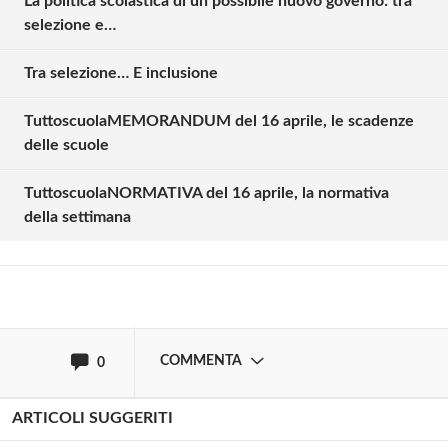
La politica scolastica di un possibile nuovo governo: tra
selezione e…
Tra selezione… E inclusione
TuttoscuolaMEMORANDUM del 16 aprile, le scadenze
Solo gli utenti registrati possono
delle scuole
commentare!
TuttoscuolaNORMATIVA del 16 aprile, la normativa
della settimana
Effettua il
o
Login
Registrati
oppure accedi via
COMMENTA
0
ARTICOLI SUGGERITI