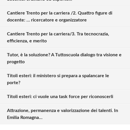
Cantiere Trento per la carriera /2. Quattro figure di
docente: … ricercatore e organizzatore
Cantiere Trento per la carriera/3. Tra tecnocrazia,
efficienza, e merito
Tutor, è la soluzione? A Tuttoscuola dialogo tra visione e
progetto
Titoli esteri: il ministero si prepara a spalancare le
porte?
Solo gli utenti registrati possono
Titoli esteri: ci vuole una task force per riconoscerli
commentare!
Attrazione, permanenza e valorizzazione dei talenti. In
Emilia Romagna…
Effettua il
o
Login
Registrati