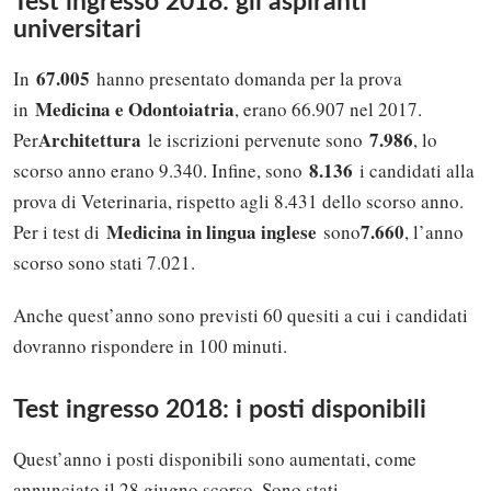
Test ingresso 2018: gli aspiranti
universitari
67.005
In
hanno presentato domanda per la prova
Medicina e Odontoiatria
in
, erano 66.907 nel 2017.
Architettura
7.986
Per
le iscrizioni pervenute sono
, lo
8.136
scorso anno erano 9.340. Infine, sono
i candidati alla
prova di Veterinaria, rispetto agli 8.431 dello scorso anno.
Medicina in lingua inglese
7.660
Per i test di
sono
, l’anno
scorso sono stati 7.021.
Anche quest’anno sono previsti 60 quesiti a cui i candidati
dovranno rispondere in 100 minuti.
Test ingresso 2018: i posti disponibili
Quest’anno i posti disponibili sono aumentati, come
annunciato il 28 giugno scorso. Sono stati