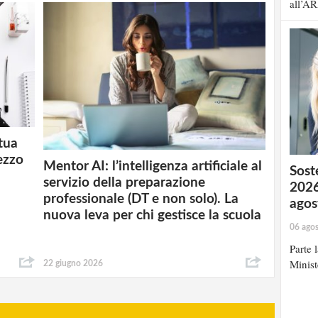
all’AR
 tua
ezzo
Mentor AI: l’intelligenza artificiale al
Soste
servizio della preparazione
2026
professionale (DT e non solo). La
agos
nuova leva per chi gestisce la scuola
06 ago
Parte 
Minist
22 giugno 2026