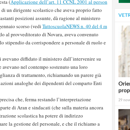
sta (
Applicazione dell’art. 11 CCNL 2001 al person
) di un dirigente scolastico che aveva proprio fatto
VET
rastanti posizioni assunte, dà ragione al ministero
 gennaio scorso (vedi
TuttoscuolaNEWS n. 40 del 4 m
do al provveditorato di Novara, aveva convenuto
llo stipendio da corrispondere a personale di ruolo e
 avevano diffidato il ministero dall’intervenire su
 e avevano nel contempo sostenuto una loro
glianza di trattamento, richiamando un parere già
uazioni analoghe dei dipendenti del comparto Enti
Orie
prop
precisa che, ferma restando l’interpretazione
29 nov
 parte di Aran e sindacati (che sulla materia ancora
trazione scolastica ha potere di indirizzo
are la gestione del personale, e che il richiamo a