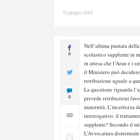
03 giugno 2002
Nell’ultima puntata della 
scolastico supplente in ma
0
in attesa che l’Aran e i s
il Ministero può decidere
retribuzione uguale a quel
La questione riguarda l’a
prevede retribuzioni favor
0
maternità. L’incertezza d
interrogativo: il trattam
supplente? Secondo il min
L’Avvocatura distrettual