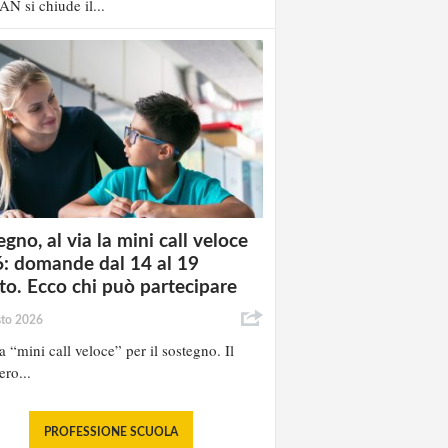
AN si chiude il...
gno, al via la mini call veloce
: domande dal 14 al 19
to. Ecco chi può partecipare
sto 2026
la “mini call veloce” per il sostegno. Il
ero...
PROFESSIONE SCUOLA