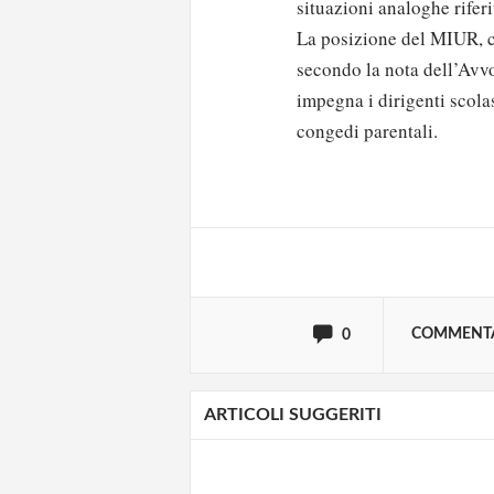
situazioni analoghe riferi
La posizione del MIUR, che
secondo la nota dell’Avvo
impegna i dirigenti scolas
Solo gli utenti regi
congedi parentali.
Effettua il
o
Login
oppure accedi via
COMMENT
0
ARTICOLI SUGGERITI