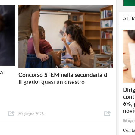
ALTR
 a
Concorso STEM nella secondaria di
II grado: quasi un disastro
Dirig
cont
6%, 
novit
30 giugno 2026
06 ago
Con la