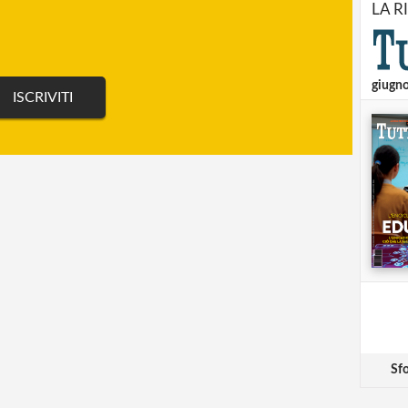
LA R
giugn
Sfo