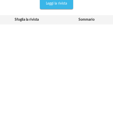
Leggi la rivista
Sfoglia la rivista
Sommario