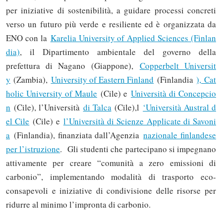
per iniziative di sostenibilità, a guidare processi concreti
verso un futuro più verde e resiliente ed è organizzata da
ENO con la
Karelia University of Applied Sciences (Finlan
dia)
, il Dipartimento ambientale del governo della
prefettura di Nagano (Giappone),
Copperbelt Universit
y
(Zambia),
University of Eastern Finland
(Finlandia
),
Cat
holic University of Maule
(Cile) e
Università di Concepcio
n
(Cile), l’Università
di Talca
(Cile),l
‘Università Austral d
el Cile
(Cile) e
l’Università di Scienze Applicate di Savoni
a
(Finlandia), finanziata dall’Agenzia
nazionale finlandese
per l’istruzione
. Gli studenti che partecipano si impegnano
attivamente per creare “comunità a zero emissioni di
carbonio”, implementando modalità di trasporto eco-
consapevoli e iniziative di condivisione delle risorse per
Solo gli utenti registrati possono
ridurre al minimo l’impronta di carbonio.
commentare!