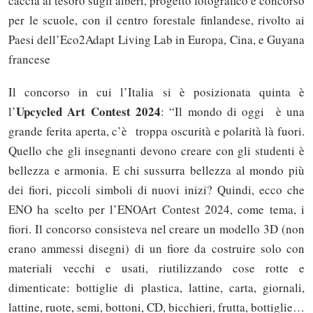
caccia al tesoro sugli alberi, progetto fotografico e concorso
per le scuole, con il centro forestale finlandese, rivolto ai
Paesi dell’Eco2Adapt Living Lab in Europa, Cina, e Guyana
francese
Il concorso in cui l’Italia si è posizionata quinta è
Upcycled Art Contest 2024
l’
: “Il mondo di oggi è una
grande ferita aperta, c’è troppa oscurità e polarità là fuori.
Quello che gli insegnanti devono creare con gli studenti è
bellezza e armonia. E chi sussurra bellezza al mondo più
dei fiori, piccoli simboli di nuovi inizi? Quindi, ecco che
ENO ha scelto per l’ENOArt Contest 2024, come tema, i
fiori. Il concorso consisteva nel creare un modello 3D (non
erano ammessi disegni) di un fiore da costruire solo con
materiali vecchi e usati, riutilizzando cose rotte e
dimenticate: bottiglie di plastica, lattine, carta, giornali,
lattine, ruote, semi, bottoni, CD, bicchieri, frutta, bottiglie…