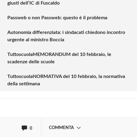
giusti dell’IC di Fuscaldo
Passweb o non Passweb: questo è il problema
Autonomia differenziata: i sindacati chiedono incontro
urgente al ministro Boccia
TuttoscuolaMEMORANDUM del 10 febbraio, le
Solo gli utenti registrati possono
scadenze delle scuole
commentare!
TuttoscuolaNORMATIVA del 10 febbraio, la normativa
della settimana
Effettua il
o
Login
Registrati
oppure accedi via
COMMENTA
0