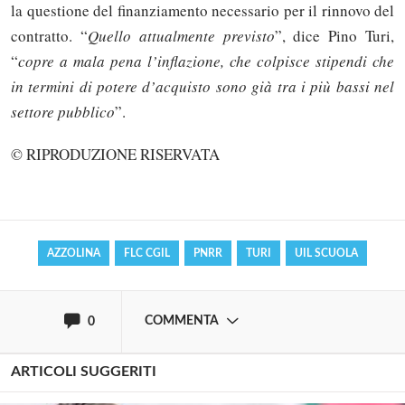
la questione del finanziamento necessario per il rinnovo del
contratto. “
Quello attualmente previsto
”, dice Pino Turi,
“
copre a mala pena l’inflazione, che colpisce stipendi che
in termini di potere d’acquisto sono già tra i più bassi nel
settore pubblico
”.
Solo gli utenti registrati possono
commentare!
© RIPRODUZIONE RISERVATA
Effettua il
o
Login
Registrati
AZZOLINA
FLC CGIL
PNRR
TURI
UIL SCUOLA
oppure accedi via
COMMENTA
0
ARTICOLI SUGGERITI