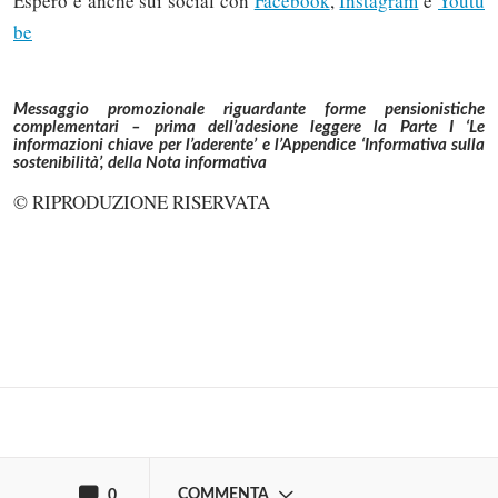
Espero è anche sui social con
Facebook
,
Instagram
e
Youtu
be
Messaggio promozionale riguardante forme pensionistiche
complementari – prima dell’adesione leggere la Parte I ‘Le
informazioni chiave per l’aderente’ e l’Appendice ‘Informativa sulla
sostenibilità’, della Nota informativa
© RIPRODUZIONE RISERVATA
Solo gli utenti registrati possono
commentare!
Effettua il
o
Login
Registrati
oppure accedi via
COMMENTA
0