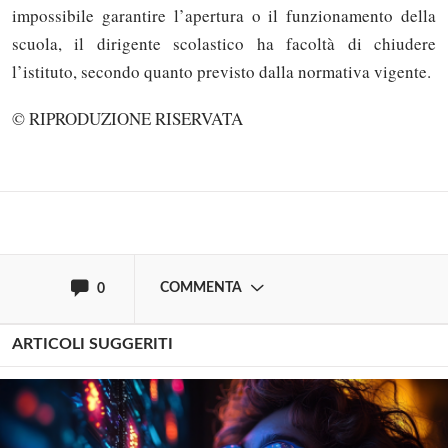
impossibile garantire l’apertura o il funzionamento della
scuola, il dirigente scolastico ha facoltà di chiudere
Solo gli utenti registrati possono
l’istituto, secondo quanto previsto dalla normativa vigente.
commentare!
© RIPRODUZIONE RISERVATA
Effettua il
o
Login
Registrati
oppure accedi via
COMMENTA
0
ARTICOLI SUGGERITI