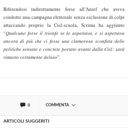
Riferendosi indirettamente forse all’Anief che aveva
condotto una campagna elettorale senza esclusione di colpi
attaccando proprio la Cisl-scuola, Scrima ha aggiunto
“
Qualcuno forse il trionfo se lo aspettava, e si aspettava
Solo gli utenti registrati possono
ancora di più che ci fosse una clamorosa sconfitta delle
commentare!
politiche sensate e concrete portate avanti dalla Cisl: sarà
rimasto certamente deluso
”.
Effettua il
o
Login
Registrati
oppure accedi via
COMMENTA
0
ARTICOLI SUGGERITI