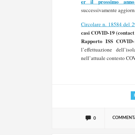
er il prossimo anno 
successivamente aggiorna
Circolare n. 18584 del 
casi COVID-19 (contac
Rapporto ISS COVID-1
l’effettuazione dell’is
Solo gli utenti regi
nell’attuale contesto CO
Effettua il
o
Login
oppure accedi via
COMMENT
0