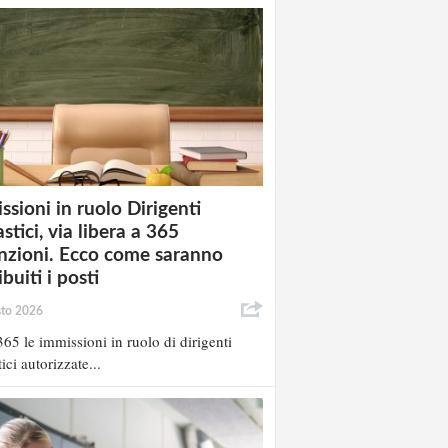
ssioni in ruolo Dirigenti
stici, via libera a 365
nzioni. Ecco come saranno
ibuiti i posti
sto 2026
65 le immissioni in ruolo di dirigenti
ici autorizzate...