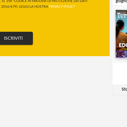
 N. 196 “CODICE IN MATERIA DI PROTEZIONE DEI DATI
giugn
2016/679). LEGGI LA NOSTRA
PRIVACY POLICY
.
Sfo