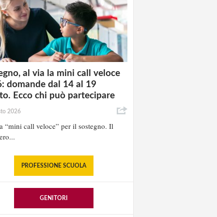
gno, al via la mini call veloce
: domande dal 14 al 19
to. Ecco chi può partecipare
sto 2026
la “mini call veloce” per il sostegno. Il
ero...
PROFESSIONE SCUOLA
GENITORI