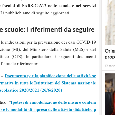
e focolai di SARS-CoV-2 nelle scuole e nei servizi
 Li pubblichiamo di seguito aggiornati.
e scuole: i riferimenti da seguire
 le indicazioni per la prevenzione dei casi COVID-19
uzione (MI), del Ministero della Salute (MdS) e del
Orie
ifico (CTS). In particolare, i seguenti documenti
prop
l’attuale riferimento:
29 nov
Documento per la pianificazione delle attività sc
e –
rmative in tutte le Istituzioni del Sistema nazionale
 scolastico 2020/2021 (26/6/2020)
Ipotesi di rimodulazione delle misure conteni
ico: “
co e le modalità di ripresa delle attività didattiche p