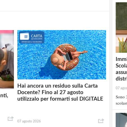
Immi
Scola
assu
distr
Hai ancora un residuo sulla Carta
07 ago
Docente? Fino al 27 agosto
nti,
Sono 3
utilizzalo per formarti sul DIGITALE
scolast
07 agosto 2026