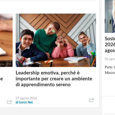
Soste
2026
agos
06 ago
Parte 
Minist
Leadership emotiva, perché è
 e
importante per creare un ambiente
di apprendimento sereno
07 agosto 2026
di
Genio Net