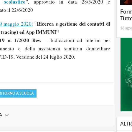
scolastico
”, approvato in data 28/5/2020 e
to il 22/6/2020
Form
Tutt
Ricerca e gestione dei contatti di
29 maggio 2020:
“
16 ago
t tracing) ed App IMMUNI”
9 n. 1/2020 Rev.
– Indicazioni ad interim per
olamento e della assistenza sanitaria domiciliare
strati possono commentare!
VID-19. Versione del 24 luglio 2020.
Registrati
RITORNO A SCUOLA
A
ALTR