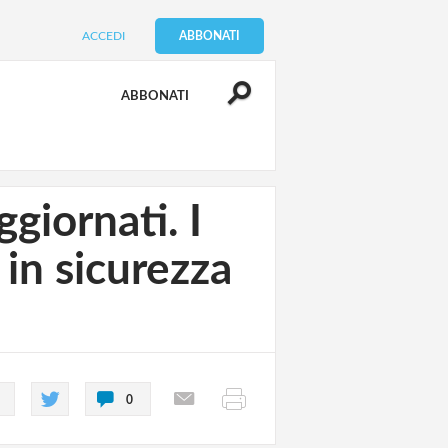
ACCEDI
ABBONATI
ABBONATI
giornati. I
 in sicurezza
0