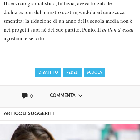
Il servizio giornalistico, tuttavia, aveva forzato le
dichiarazioni del ministro costringendola ad una secca
smentita: la riduzione di un anno della scuola media non è
Solo gli utenti registrati possono
nei progetti suoi né del suo partito. Punto. Il
ballon d’essai
commentare!
agostano è servito.
Effettua il
o
Login
Registrati
DIBATTITO
FEDELI
SCUOLA
oppure accedi via
COMMENTA
0
ARTICOLI SUGGERITI