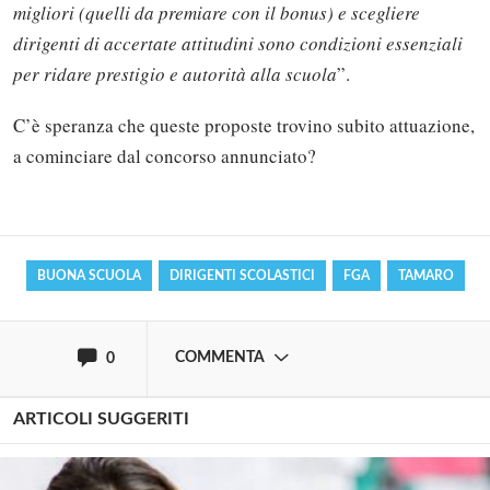
migliori (quelli da premiare con il bonus) e scegliere
dirigenti di accertate attitudini sono condizioni essenziali
per ridare prestigio e autorità alla scuola
”.
Solo gli utenti registrati possono
C’è speranza che queste proposte trovino subito attuazione,
commentare!
a cominciare dal concorso annunciato?
Effettua il
o
Login
Registrati
BUONA SCUOLA
DIRIGENTI SCOLASTICI
FGA
TAMARO
oppure accedi via
COMMENTA
0
ARTICOLI SUGGERITI