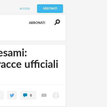
ACCEDI
ABBONATI
ABBONATI
esami:
acce ufficiali
0