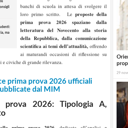
re
banchi di scuola in attesa di svolgere il
onsigli
proposte della
loro primo scritto.
Le
prima prova 2026 spaziano dalla
udenti:
letteratura del Novecento alla storia
ia, ma
della Repubblica, dalla comunicazione
scientifica ai temi dell’attualità,
offrendo
ai maturandi occasioni di riflessione su
Orie
li e civiche di grande rilevanza.
prop
29 nov
ce prima prova 2026 ufficiali
ubblicate dal MIM
 prova 2026: Tipologia A,
to
della prima prova 2026
, dedicata all’analisi e