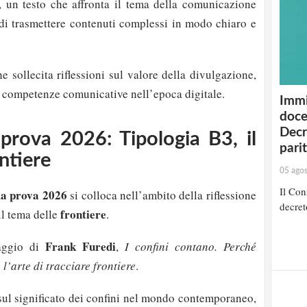
, un testo che affronta il tema della comunicazione
à di trasmettere contenuti complessi in modo chiaro e
he sollecita riflessioni sul valore della divulgazione,
e competenze comunicative nell’epoca digitale.
Immi
doce
Decr
prova 2026: Tipologia B3, il
pari
ntiere
05 ago
Il Cons
ma prova 2026
si colloca nell’ambito della riflessione
decret
frontiere
il tema delle
.
Frank Furedi
saggio di
,
I confini contano. Perché
l’arte di tracciare frontiere
.
re sul significato dei confini nel mondo contemporaneo,