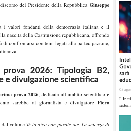
Giuseppe
 discorso del Presidente della Repubblica
 i valori fondanti della democrazia italiana e il
lla nascita della Costituzione repubblicana, offrendo
tà di confrontarsi con temi legati alla partecipazione,
tadinanza.
Intel
Gove
 prova 2026: Tipologia B2,
sarà
 e divulgazione scientifica
educ
05 ago
 prima prova 2026
, dedicata all’ambito scientifico e
L’Inte
Piero
imento sarebbe al giornalista e divulgatore
sistem
to dal volume
Te lo dico con parole tue. La scienza di