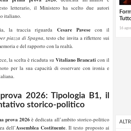
esto letterario, il Ministero ha scelto due autori
Form
o italiano.
Tutt
Cesare Pavese
16 ago
ia, la traccia riguarda
con il
per piazza di Spagna
, testo che invita a riflettere sui
memoria e del rapporto con la realtà.
Vitaliano Brancati
ece, la scelta è ricaduta su
con il
 noto per la sua capacità di osservare con ironia e
taliana.
prova 2026: Tipologia B1, il
tativo storico-politico
ima prova 2026
è dedicata all’ambito storico-politico
ALTR
Assemblea Costituente
za dell’
. Il testo proposto ai