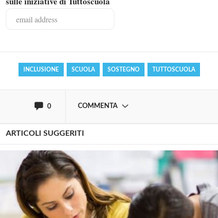
sulle iniziative di Tuttoscuola
commentare!
Effettua il
o
Login
Registrati
INCLUSIONE
SCUOLA
SOSTEGNO
TUTTOSCUOLA
oppure accedi via
COMMENTA
0
ARTICOLI SUGGERITI