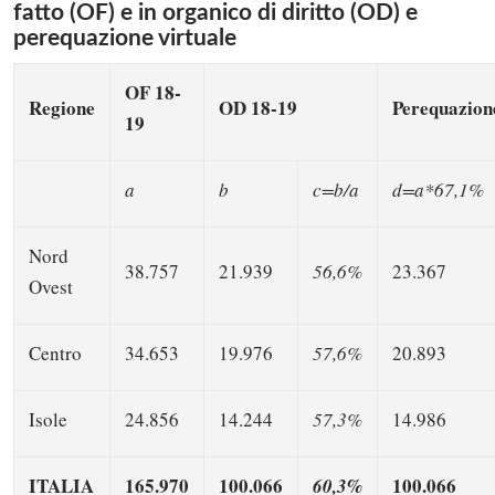
fatto (OF) e in organico di diritto (OD) e
perequazione virtuale
OF 18-
Regione
OD 18-19
Perequazio
19
a
b
c=b/a
d=a*67,1%
Nord
38.757
21.939
56,6%
23.367
Ovest
Centro
34.653
19.976
57,6%
20.893
Isole
24.856
14.244
57,3%
14.986
ITALIA
165.970
100.066
100.066
60,3%