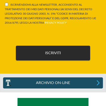
ISCRIVENDOMI ALLA NEWSLETTER, ACCONSENTO AL
TRATTAMENTO DEI MIEI DATI PERSONALI (AI SENSI DEL DECRETO
LEGISLATIVO 30 GIUGNO 2003, N. 196 “CODICE IN MATERIA DI
PROTEZIONE DEI DATI PERSONALI” E DEL GDPR, REGOLAMENTO UE
2016/679). LEGGI LA NOSTRA
PRIVACY POLICY
.
ARCHIVIO ON-LINE