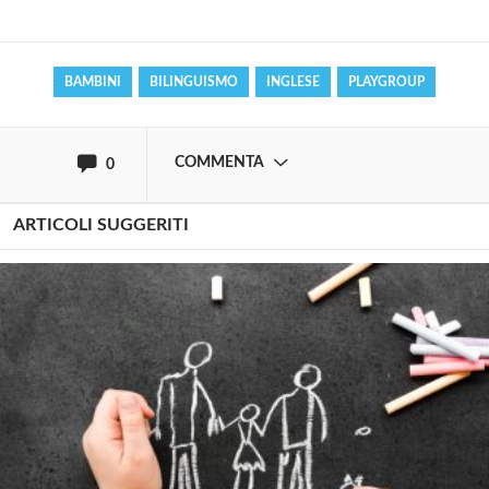
Effettua il
o
Login
Registrati
BAMBINI
BILINGUISMO
INGLESE
PLAYGROUP
oppure accedi via
COMMENTA
0
ARTICOLI SUGGERITI