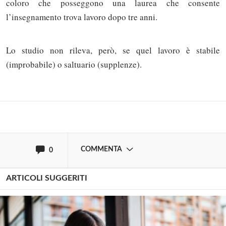
coloro che posseggono una laurea che consente
l’insegnamento trova lavoro dopo tre anni.
Solo gli utenti registrati possono
commentare!
Lo studio non rileva, però, se quel lavoro è stabile
(improbabile) o saltuario (supplenze).
Effettua il
o
Login
Registrati
oppure accedi via
COMMENTA
0
ARTICOLI SUGGERITI