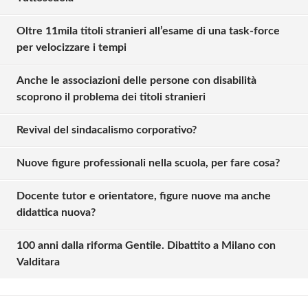
Oltre 11mila titoli stranieri all’esame di una task-force
per velocizzare i tempi
Anche le associazioni delle persone con disabilità
scoprono il problema dei titoli stranieri
Revival del sindacalismo corporativo?
Nuove figure professionali nella scuola, per fare cosa?
Docente tutor e orientatore, figure nuove ma anche
Solo gli utenti registrati possono
didattica nuova?
commentare!
100 anni dalla riforma Gentile. Dibattito a Milano con
Valditara
Effettua il
o
Login
Registrati