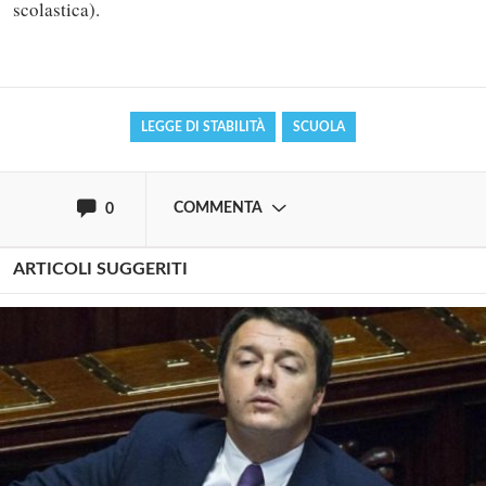
scolastica).
Effettua il
o
Login
Registrati
LEGGE DI STABILITÀ
SCUOLA
oppure accedi via
COMMENTA
0
ARTICOLI SUGGERITI