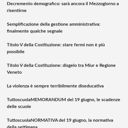
Decremento demografico: sarà ancora il Mezzogiorno a
risentirne
Semplificazione della gestione amministrativa:
finalmente qualche segnale
Titolo V della Costituzione: stare fermi non è più
possibile
Titolo V della Costituzione: disgelo tra Miur e Regione
Veneto
La violenza è sempre terribilmente diseducativa
TuttoscuolaMEMORANDUM del 19 giugno, le scadenze
Solo gli utenti registrati possono
delle scuole
commentare!
TuttoscuolaNORMATIVA del 19 giugno, la normativa
della settimana
Effettua il
o
Login
Registrati