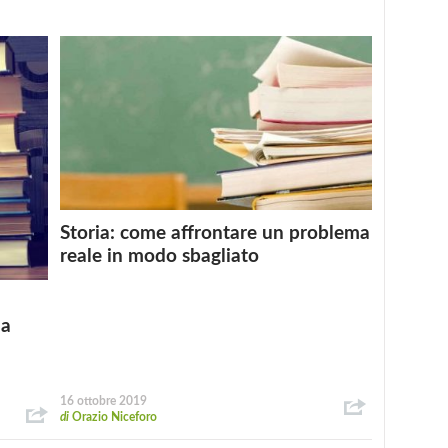
Storia: come affrontare un problema
reale in modo sbagliato
da
16 ottobre 2019
di
Orazio Niceforo