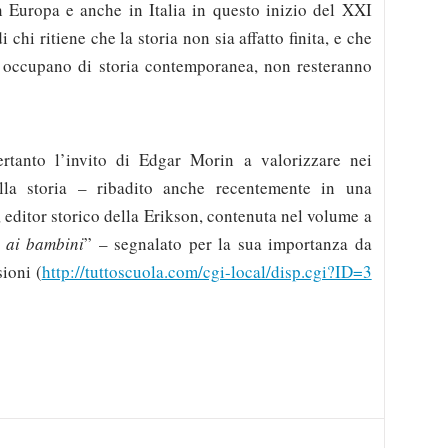
n Europa e anche in Italia in questo inizio del XXI
 chi ritiene che la storia non sia affatto finita, e che
 si occupano di storia contemporanea, non resteranno
pertanto l’invito di Edgar Morin a valorizzare nei
lla storia – ribadito anche recentemente in una
ditor storico della Erikson, contenuta nel volume a
s ai bambini
” – segnalato per la sua importanza da
ioni (
http://tuttoscuola.com/cgi-local/disp.cgi?ID=3